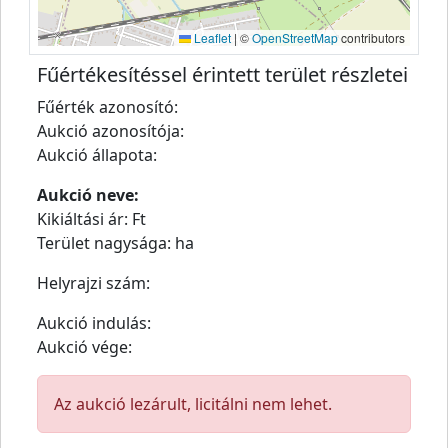
Leaflet
|
©
OpenStreetMap
contributors
Fűértékesítéssel érintett terület részletei
Fűérték azonosító:
Aukció azonosítója:
Aukció állapota:
Aukció neve:
Kikiáltási ár: Ft
Terület nagysága: ha
Helyrajzi szám:
Aukció indulás:
Aukció vége:
Az aukció lezárult, licitálni nem lehet.