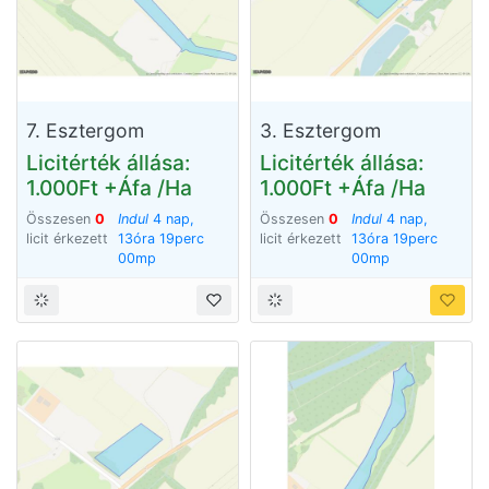
7. Esztergom
3. Esztergom
Licitérték állása:
Licitérték állása:
1.000Ft +Áfa /Ha
1.000Ft +Áfa /Ha
Összesen
0
Indul
4 nap,
Összesen
0
Indul
4 nap,
licit érkezett
13óra 18perc
licit érkezett
13óra 18perc
59mp
59mp