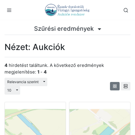
Szűrési eredmények
Nézet: Aukciók
4
hirdetést találtunk. A következő eredmények
megjelenítése:
1
-
4
Váltás a legördülő menüre
Relevancia szerint
Váltás a legördülő menüre
10