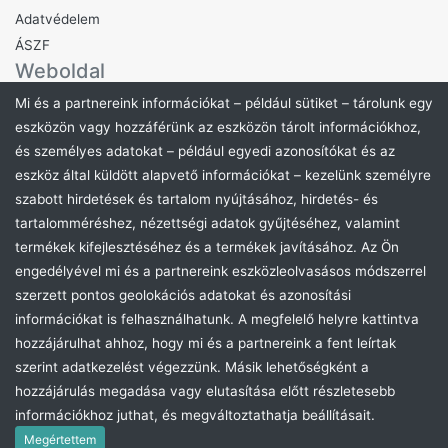
Adatvédelem
ÁSZF
Weboldal
Hírdetmények
Mi és a partnereink információkat – például sütiket – tárolunk egy
Rólunk
eszközön vagy hozzáférünk az eszközön tárolt információkhoz,
és személyes adatokat – például egyedi azonosítókat és az
Támogatás
Elérhetőség
eszköz által küldött alapvető információkat – kezelünk személyre
szabott hirdetések és tartalom nyújtásához, hirdetés- és
Kapcsolatfelvétel
tartalomméréshez, nézettségi adatok gyűjtéséhez, valamint
GYIK
termékek kifejlesztéséhez és a termékek javításához. Az Ön
Feliratkozom az Eduvizig Aukció hírlevelére
engedélyével mi és a partnereink eszközleolvasásos módszerrel
szerzett pontos geolokációs adatokat és azonosítási
információkat is felhasználhatunk. A megfelelő helyre kattintva
hozzájárulhat ahhoz, hogy mi és a partnereink a fent leírtak
szerint adatkezelést végezzünk. Másik lehetőségként a
hozzájárulás megadása vagy elutasítása előtt részletesebb
Eduvizig Győr- Aukciós Rendszere
. ©2026 Minden Jog
információkhoz juthat, és megváltoztathatja beállításait.
Fenntartva.
Greencomp Aukciós rendszer
. © Minden Jog
Fenntartva
Megértettem