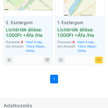
2. Esztergom
1. Esztergom
Licitérték állása:
Licitérték állása:
1.000Ft +Áfa /Ha
1.000Ft +Áfa /Ha
Összesen
0
Indul
4 nap,
Összesen
0
Indul
4 nap,
licit érkezett
13óra 18perc
licit érkezett
13óra 18perc
59mp
59mp
1
Adatkezelés