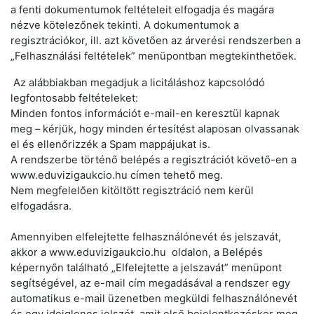
a fenti dokumentumok feltételeit elfogadja és magára
nézve kötelezőnek tekinti. A dokumentumok a
regisztrációkor, ill. azt követően az árverési rendszerben a
„Felhasználási feltételek” menüpontban megtekinthetőek.
Az alábbiakban megadjuk a licitáláshoz kapcsolódó
legfontosabb feltételeket:
Minden fontos információt e-mail-en keresztül kapnak
meg – kérjük, hogy minden értesítést alaposan olvassanak
el és ellenőrizzék a Spam mappájukat is.
A rendszerbe történő belépés a regisztrációt követő-en a
www.eduvizigaukcio.hu címen tehető meg.
Nem megfelelően kitöltött regisztráció nem kerül
elfogadásra.
Amennyiben elfelejtette felhasználónevét és jelszavát,
akkor a www.eduvizigaukcio.hu oldalon, a Belépés
képernyőn található „Elfelejtette a jelszavát” menüpont
segítségével, az e-mail cím megadásával a rendszer egy
automatikus e-mail üzenetben megküldi felhasználónevét
és egy ideiglenes jelszót, amit első bejelentkezéskor meg