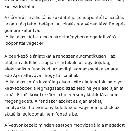
kell változtatni.
Az árverésre a licitálás kezdetét jelző időponttól a licitálás
lezárultáig lehet belépni, a licitálás sor végén lévő Belépés
gombra kattintva.
A licitálás időtartama a hirdetményben megadott záró
időponttal véget ér.
A beérkező ajánlatokat a rendszer automatikusan – az
utoljára adott licit alapján – értékeli, és egyidejűleg,
elektronikus úton közli az addigi legmagasabb ajánlatot
adó Ajánlattevővel, hogy túllicitálták.
A licitálás során kizárólag olyan licitek küldhetők, amelyek
kedvezőbbek a legmagasabb/azaz első helyen álló ajánlati
árnál. Ebből következően a holtverseny kialakítása nem
megengedett. A rendszer azokat az ajánlatokat,
amelyekkel holtverseny keletkezne vagy nem jobbak az
aktuális legjobbnál, nem fogadja be.
A Vagyonkezelő minden esetben megvizsgálja a megadott