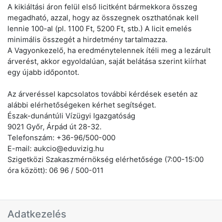
A kikiáltási áron felül első licitként bármekkora összeg
megadható, azzal, hogy az összegnek oszthatónak kell
lennie 100-al (pl. 1100 Ft, 5200 Ft, stb.) A licit emelés
minimális összegét a hirdetmény tartalmazza.
A Vagyonkezelő, ha eredménytelennek ítéli meg a lezárult
árverést, akkor egyoldalúan, saját belátása szerint kiírhat
egy újabb időpontot.
Az árveréssel kapcsolatos további kérdések esetén az
alábbi elérhetőségeken kérhet segítséget.
Észak-dunántúli Vízügyi Igazgatóság
9021 Győr, Árpád út 28-32.
Telefonszám: +36-96/500-000
E-mail: aukcio@eduvizig.hu
Szigetközi Szakaszmérnökség elérhetősége (7:00-15:00
óra között): 06 96 / 500-011
Adatkezelés