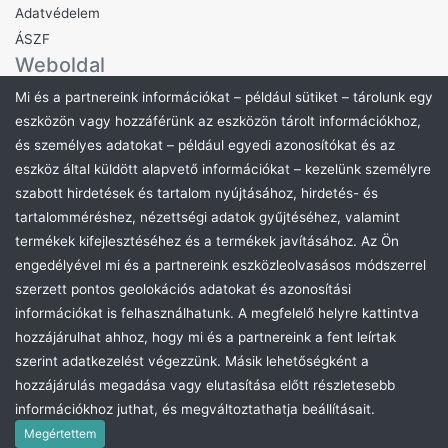
Adatvédelem
ÁSZF
Weboldal
Hírdetmények
Mi és a partnereink információkat – például sütiket – tárolunk egy
Rólunk
eszközön vagy hozzáférünk az eszközön tárolt információkhoz,
és személyes adatokat – például egyedi azonosítókat és az
Támogatás
Elérhetőség
eszköz által küldött alapvető információkat – kezelünk személyre
szabott hirdetések és tartalom nyújtásához, hirdetés- és
Kapcsolatfelvétel
tartalomméréshez, nézettségi adatok gyűjtéséhez, valamint
GYIK
termékek kifejlesztéséhez és a termékek javításához. Az Ön
Feliratkozom az Eduvizig Aukció hírlevelére
engedélyével mi és a partnereink eszközleolvasásos módszerrel
szerzett pontos geolokációs adatokat és azonosítási
információkat is felhasználhatunk. A megfelelő helyre kattintva
hozzájárulhat ahhoz, hogy mi és a partnereink a fent leírtak
szerint adatkezelést végezzünk. Másik lehetőségként a
hozzájárulás megadása vagy elutasítása előtt részletesebb
Eduvizig Győr- Aukciós Rendszere
. ©2026 Minden Jog
információkhoz juthat, és megváltoztathatja beállításait.
Fenntartva.
Greencomp Aukciós rendszer
. © Minden Jog
Fenntartva
Megértettem