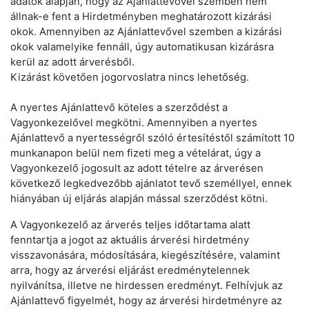
adatok alapján, hogy az Ajánlattevővel szemben nem
állnak-e fent a Hirdetményben meghatározott kizárási
okok. Amennyiben az Ajánlattevővel szemben a kizárási
okok valamelyike fennáll, úgy automatikusan kizárásra
kerül az adott árverésből.
Kizárást követően jogorvoslatra nincs lehetőség.
A nyertes Ajánlattevő köteles a szerződést a
Vagyonkezelővel megkötni. Amennyiben a nyertes
Ajánlattevő a nyertességről szóló értesítéstől számított 10
munkanapon belül nem fizeti meg a vételárat, úgy a
Vagyonkezelő jogosult az adott tételre az árverésen
következő legkedvezőbb ajánlatot tevő személlyel, ennek
hiányában új eljárás alapján mással szerződést kötni.
A Vagyonkezelő az árverés teljes időtartama alatt
fenntartja a jogot az aktuális árverési hirdetmény
visszavonására, módosítására, kiegészítésére, valamint
arra, hogy az árverési eljárást eredménytelennek
nyilvánítsa, illetve ne hirdessen eredményt. Felhívjuk az
Ajánlattevő figyelmét, hogy az árverési hirdetményre az