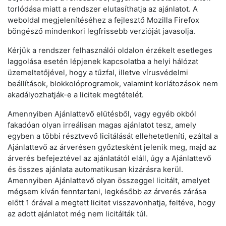
torlódása miatt a rendszer elutasíthatja az ajánlatot. A
weboldal megjelenítéséhez a fejlesztő Mozilla Firefox
böngésző mindenkori legfrissebb verzióját javasolja.
Kérjük a rendszer felhasználói oldalon érzékelt esetleges
laggolása esetén lépjenek kapcsolatba a helyi hálózat
üzemeltetőjével, hogy a tűzfal, illetve vírusvédelmi
beállítások, blokkolóprogramok, valamint korlátozások nem
akadályozhatják-e a licitek megtételét.
Amennyiben Ajánlattevő elütésből, vagy egyéb okból
fakadóan olyan irreálisan magas ajánlatot tesz, amely
egyben a többi résztvevő licitálását ellehetetleníti, ezáltal a
Ajánlattevő az árverésen győztesként jelenik meg, majd az
árverés befejeztével az ajánlatától eláll, úgy a Ajánlattevő
és összes ajánlata automatikusan kizárásra kerül.
Amennyiben Ajánlattevő olyan összeggel licitált, amelyet
mégsem kíván fenntartani, legkésőbb az árverés zárása
előtt 1 órával a megtett licitet visszavonhatja, feltéve, hogy
az adott ajánlatot még nem licitálták túl.