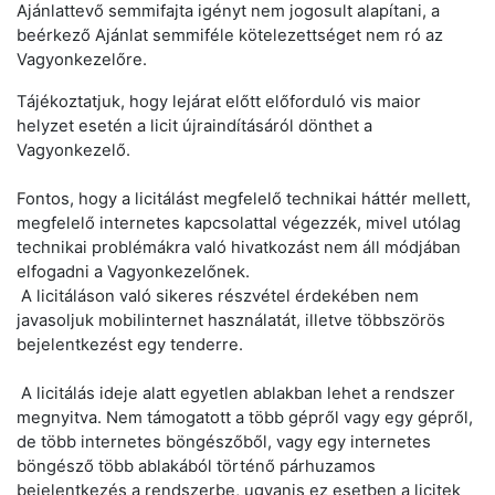
Ajánlattevő semmifajta igényt nem jogosult alapítani, a
beérkező Ajánlat semmiféle kötelezettséget nem ró az
Vagyonkezelőre.
Tájékoztatjuk, hogy lejárat előtt előforduló vis maior
helyzet esetén a licit újraindításáról dönthet a
Vagyonkezelő.
Fontos, hogy a licitálást megfelelő technikai háttér mellett,
megfelelő internetes kapcsolattal végezzék, mivel utólag
technikai problémákra való hivatkozást nem áll módjában
elfogadni a Vagyonkezelőnek.
A licitáláson való sikeres részvétel érdekében nem
javasoljuk mobilinternet használatát, illetve többszörös
bejelentkezést egy tenderre.
A licitálás ideje alatt egyetlen ablakban lehet a rendszer
megnyitva. Nem támogatott a több gépről vagy egy gépről,
de több internetes böngészőből, vagy egy internetes
böngésző több ablakából történő párhuzamos
bejelentkezés a rendszerbe, ugyanis ez esetben a licitek